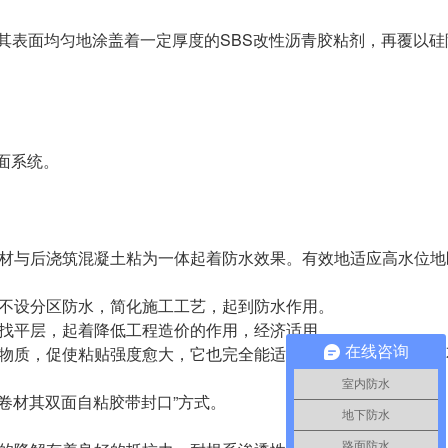
其表面均匀地涂盖着一定厚度的SBS改性沥青胶粘剂，再覆以硅
面系统。
材与后浇筑混凝土粘为一体起着防水效果。有效地适应高水位地
不设分区防水，简化施工工艺，起到防水作用。
找平层，起着降低工程造价的作用，经济适用。
物质，促使粘贴强度愈大，它也完全能适应构筑物外形变化，而
在线咨询
室内防水
卷材其双面自粘胶带封口”方式。
地下防水
路面防水