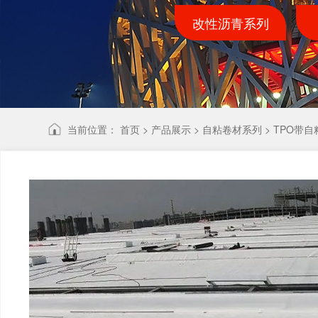
改性沥青系列
当前位置：
首页
>
产品展示
>
自粘卷材系列
>
TPO带