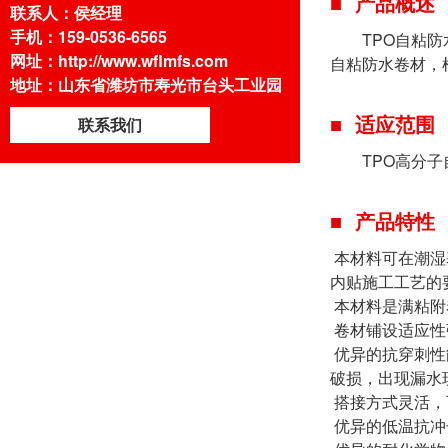
产品概述
联系人：侯经理
手机：159-0536-6565
TPO自粘防水
网址：http://www.wflmfs.com
自粘防水卷材，
地址：山东省潍坊市寿光市台头工业园
适应范围
联系我们
TPO高分子自
产品特性
本材料可在潮湿
内贴施工工艺的
本材料是满粘附
卷材铺设适应性
优异的抗穿刺性
破损，出现漏水
搭接方式灵活，
优异的低温抗冲击性