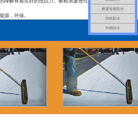
的降解有着良好的抵抗力。耐根系渗透性好，可做成种植屋面。
桥梁管廊防水
能源，环保。
高铁防水
外墙防水