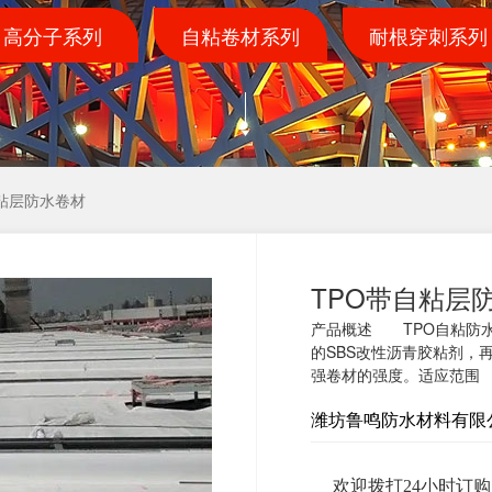
高分子系列
自粘卷材系列
耐根穿刺系列
自粘层防水卷材
TPO带自粘层
产品概述 TPO自粘防
的SBS改性沥青胶粘剂，
强卷材的强度。适应范围
潍坊鲁鸣防水材料有限
欢迎拨打24小时订