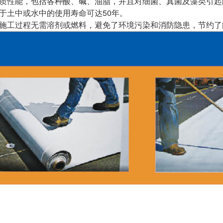
质性能，包括各种酸、碱、油脂，并且对细菌、真菌及藻类引起
于土中或水中的使用寿命可达50年。
施工过程无需溶剂或燃料，避免了环境污染和消防隐患，节约了