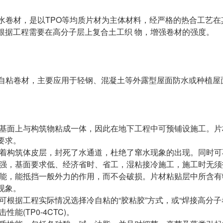
卷材，是以TPO等均质片材为主体材料，经严格的热合工艺在
根据工程需要在高分子层上复合土工织 物，增强卷材的强度。
粘卷材，主要应用于轻钢、混凝土等外露型屋面防水或种植屋
基面上与构筑物粘成一体，因此在地下工程中可预铺设施工。片
要求。
着构筑体皮层，封死了水通道，杜绝了窜水现象的出现。同时可
强，基面要求低、经济省时、省工，湿粘接冷施工，施工时无须
能，能抵挡一般外力的作用，而不会破损。片材粘贴层中所含有
现象。
可根据工程实际情况选择冷自粘的“胶粘胶”方式，或“焊接高分子
能(TP0-4CTC)。